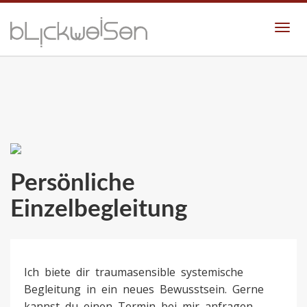
Togg
navi
Persönliche
Einzelbegleitung
Ich biete dir traumasensible systemische
Begleitung in ein neues Bewusstsein. Gerne
kannst du einen Termin bei mir anfragen.